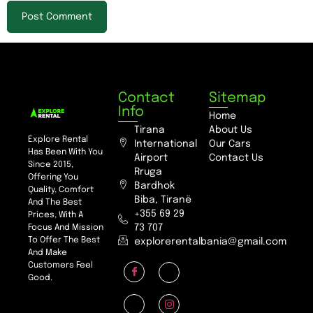
Contact
Sitemap
Info
Home
Tirana
About Us
Explore Rental
International
Our Cars
Has Been With You
Airport
Contact Us
Since 2015,
Rruga
Offering You
Bardhok
Quality, Comfort
Biba, Tiranë
And The Best
+355 69 29
Prices, With A
73 707
Focus And Mission
To Offer The Best
explorerentalbania@gmail.com
And Make
Customers Feel
Good.