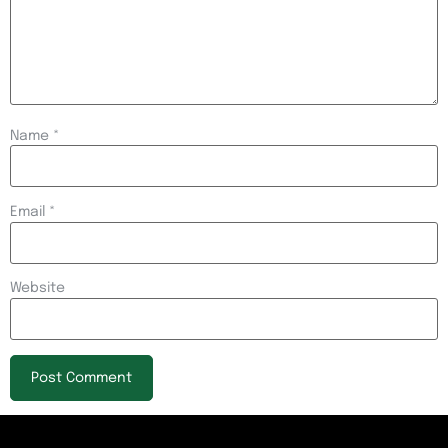
Name
*
Email
*
Website