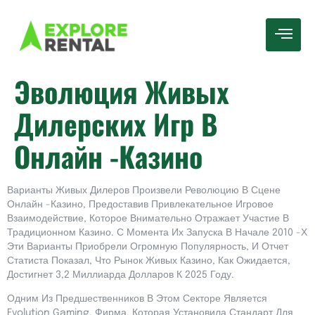
Эволюция Живых
Дилерских Игр В
Онлайн -казино
Варианты Живых Дилеров Произвели Революцию В Сцене
Онлайн -казино, Предоставив Привлекательное Игровое
Взаимодействие, Которое Внимательно Отражает Участие В
Традиционном Казино. С Момента Их Запуска В Начале 2010 -х
Эти Варианты Приобрели Огромную Популярность, И Отчет
Статиста Показал, Что Рынок Живых Казино, Как Ожидается,
Достигнет 3,2 Миллиарда Долларов К 2025 Году.
Одним Из Предшественников В Этом Секторе Является
Evolution Gaming, Фирма, Которая Установила Стандарт Для