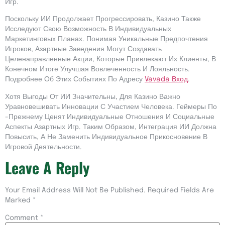
Игр.
Поскольку ИИ Продолжает Прогрессировать, Казино Также
Исследуют Свою Возможность В Индивидуальных
Маркетинговых Планах. Понимая Уникальные Предпочтения
Игроков, Азартные Заведения Могут Создавать
Целенаправленные Акции, Которые Привлекают Их Клиенты, В
Конечном Итоге Улучшая Вовлеченность И Лояльность.
Подробнее Об Этих Событиях По Адресу
Vavada Вход
.
Хотя Выгоды От ИИ Значительны, Для Казино Важно
Уравновешивать Инновации С Участием Человека. Геймеры По
-прежнему Ценят Индивидуальные Отношения И Социальные
Аспекты Азартных Игр. Таким Образом, Интеграция ИИ Должна
Повысить, А Не Заменить Индивидуальное Прикосновение В
Игровой Деятельности.
Leave A Reply
Your Email Address Will Not Be Published.
Required Fields Are
Marked
*
Comment
*