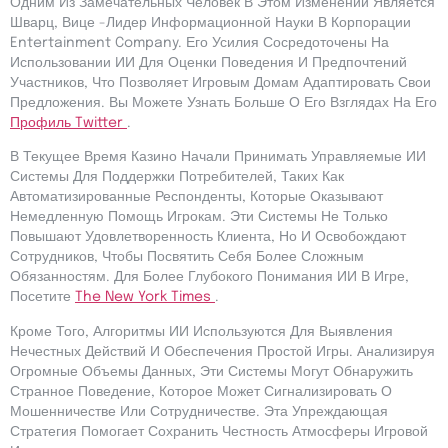
Одним Из Замечательных Человек В Этом Изменении Является
Шварц, Вице -лидер Информационной Науки В Корпорации
Entertainment Company. Его Усилия Сосредоточены На
Использовании ИИ Для Оценки Поведения И Предпочтений
Участников, Что Позволяет Игровым Домам Адаптировать Свои
Предложения. Вы Можете Узнать Больше О Его Взглядах На Его
Профиль Twitter
.
В Текущее Время Казино Начали Принимать Управляемые ИИ
Системы Для Поддержки Потребителей, Таких Как
Автоматизированные Респонденты, Которые Оказывают
Немедленную Помощь Игрокам. Эти Системы Не Только
Повышают Удовлетворенность Клиента, Но И Освобождают
Сотрудников, Чтобы Посвятить Себя Более Сложным
Обязанностям. Для Более Глубокого Понимания ИИ В Игре,
Посетите
The New York Times
.
Кроме Того, Алгоритмы ИИ Используются Для Выявления
Нечестных Действий И Обеспечения Простой Игры. Анализируя
Огромные Объемы Данных, Эти Системы Могут Обнаружить
Странное Поведение, Которое Может Сигнализировать О
Мошенничестве Или Сотрудничестве. Эта Упреждающая
Стратегия Помогает Сохранить Честность Атмосферы Игровой